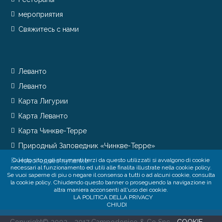
мероприятия
Свяжитесь с нами
Леванто
Леванто
Карта Лигурии
Карта Леванто
Карта Чинкве-Терре
Природный Заповедник «Чинкве-Терре»
Новогоднее купание
Questo sito o gli strumenti terzi da questo utilizzati si avvalgono di cookie
necessari al funzionamento ed utili alle finalita illustrate nella cookie policy.
Se vuoi saperne di piu o negare il consenso a tutti o ad alcuni cookie, consulta
la cookie policy. Chiudendo questo banner o proseguendo la navigazione in
altra maniera acconsenti all'uso dei cookie.
LA POLITICA DELLA PRIVACY
CHIUDI
Copyright© 2002 - 2017 Campodonico & Co Snc -
COOKIE
-