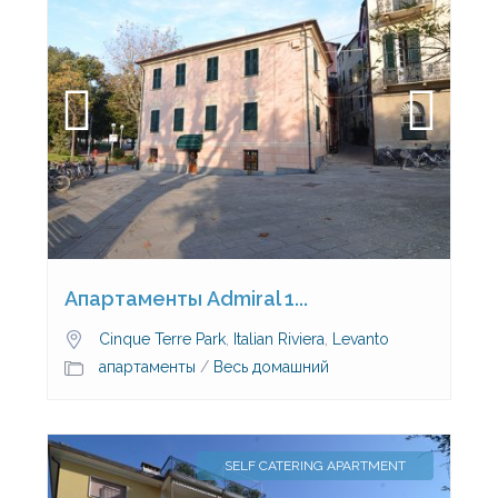
Апартаменты Admiral 1...
Cinque Terre Park
,
Italian Riviera
,
Levanto
апартаменты
/
Весь домашний
SELF CATERING APARTMENT