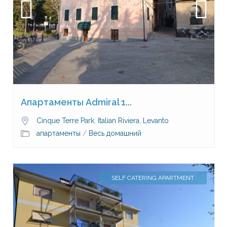
Апартаменты Admiral 1...
Cinque Terre Park
,
Italian Riviera
,
Levanto
апартаменты
/
Весь домашний
SELF CATERING APARTMENT