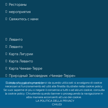
Рестораны
мероприятия
Свяжитесь с нами
Леванто
Леванто
Карта Лигурии
Карта Леванто
Карта Чинкве-Терре
Природный Заповедник «Чинкве-Терре»
Questo sito o gli strumenti terzi da questo utilizzati si avvalgono di cookie
Новогоднее купание
necessari al funzionamento ed utili alle finalita illustrate nella cookie policy.
Se vuoi saperne di piu o negare il consenso a tutti o ad alcuni cookie, consulta
la cookie policy. Chiudendo questo banner o proseguendo la navigazione in
altra maniera acconsenti all'uso dei cookie.
LA POLITICA DELLA PRIVACY
CHIUDI