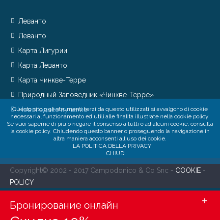
Леванто
Леванто
Карта Лигурии
Карта Леванто
Карта Чинкве-Терре
Природный Заповедник «Чинкве-Терре»
Questo sito o gli strumenti terzi da questo utilizzati si avvalgono di cookie
Новогоднее купание
necessari al funzionamento ed utili alle finalita illustrate nella cookie policy.
Se vuoi saperne di piu o negare il consenso a tutti o ad alcuni cookie, consulta
la cookie policy. Chiudendo questo banner o proseguendo la navigazione in
altra maniera acconsenti all'uso dei cookie.
LA POLITICA DELLA PRIVACY
CHIUDI
Copyright© 2002 - 2017 Campodonico & Co Snc -
COOKIE
-
POLICY
+
Бронирование онлайн